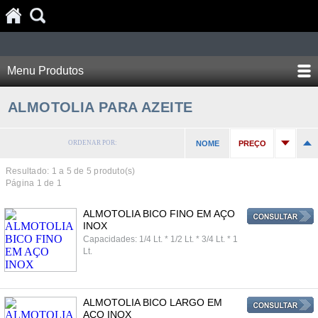
Menu Produtos
ALMOTOLIA PARA AZEITE
ORDENAR POR:
NOME
PREÇO
Resultado: 1 a
5
de 5 produto(s)
Página 1 de 1
ALMOTOLIA BICO FINO EM AÇO
INOX
Capacidades: 1/4 Lt. * 1/2 Lt. * 3/4 Lt. * 1
Lt.
ALMOTOLIA BICO LARGO EM
AÇO INOX