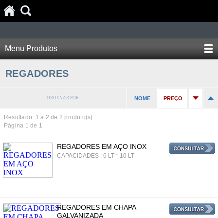
Menu Produtos
REGADORES
ORDENAR POR:
NOME
PREÇO
Resultado: 1 a
2
de 2 produto(s)
Página 1 de 1
REGADORES EM AÇO INOX
CAPACIDADES : 6 LT * 10 LT
REGADORES EM CHAPA
GALVANIZADA