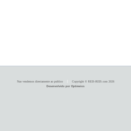
Nao vendemos directamente ao publico
Copyright © REIS-REIS.com 2026
Desenvolvido por Optimeios